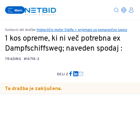
Meni
Sestavni del dražbe
Hidravlični motor Staffa + prijemalo za pomarančno lupino
1 kos opreme, ki ni več potrebna ex
Dampfschiffsweg; naveden spodaj :
TRADING
#14718-2
DELI Z
Ta dražba je zaključena.