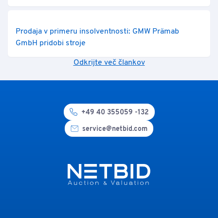
Prodaja v primeru insolventnosti: GMW Prämab
GmbH pridobi stroje
Odkrijte več člankov
+49 40 355059 -132
service@netbid.com