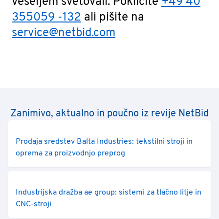
veseljem svetovali. Pokličite
+49 40
355059 -132
ali pišite na
service@netbid.com
Zanimivo, aktualno in poučno iz revije NetBid
Prodaja sredstev Balta Industries: tekstilni stroji in
oprema za proizvodnjo preprog
Industrijska dražba ae group: sistemi za tlačno litje in
CNC-stroji