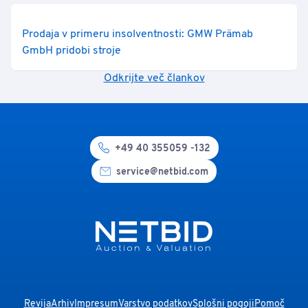
Prodaja v primeru insolventnosti: GMW Prämab
GmbH pridobi stroje
Odkrijte več člankov
+49 40 355059 -132
service@netbid.com
Revija
Arhiv
Impresum
Varstvo podatkov
Splošni pogoji
Pomoč