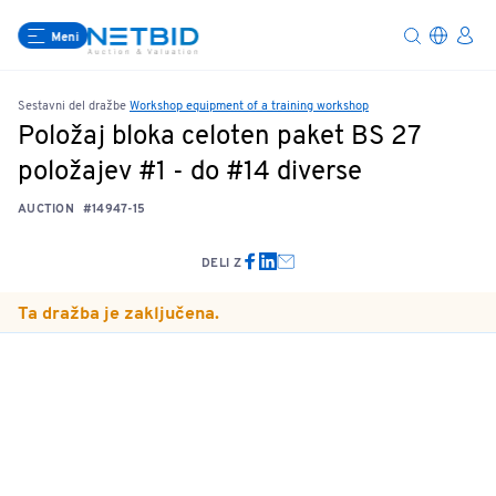
Meni
Sestavni del dražbe
Workshop equipment of a training workshop
Položaj bloka celoten paket BS 27
položajev #1 - do #14 diverse
AUCTION
#14947-15
DELI Z
Ta dražba je zaključena.