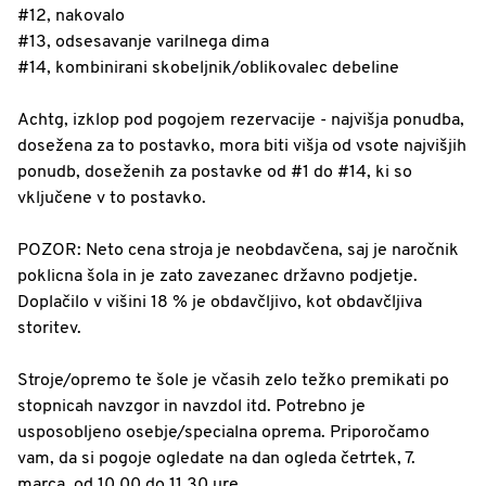
#12, nakovalo
#13, odsesavanje varilnega dima
#14, kombinirani skobeljnik/oblikovalec debeline
Achtg, izklop pod pogojem rezervacije - najvišja ponudba,
dosežena za to postavko, mora biti višja od vsote najvišjih
ponudb, doseženih za postavke od #1 do #14, ki so
vključene v to postavko.
POZOR: Neto cena stroja je neobdavčena, saj je naročnik
poklicna šola in je zato zavezanec državno podjetje.
Doplačilo v višini 18 % je obdavčljivo, kot obdavčljiva
storitev.
Stroje/opremo te šole je včasih zelo težko premikati po
stopnicah navzgor in navzdol itd. Potrebno je
usposobljeno osebje/specialna oprema. Priporočamo
vam, da si pogoje ogledate na dan ogleda četrtek, 7.
marca, od 10.00 do 11.30 ure.