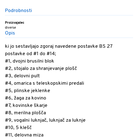
Podrobnosti
Proizvajalec
diverse
Opis
ki jo sestavljajo zgoraj navedene postavke BS 27
postavke od #1 do #14;
#1, dvojni brusilni blok
#2, stojalo za shranjevanje plošč
#3, delovni pult
#4, omarica s teleskopskimi predali
#5, plinske jeklenke
#6, žaga za kovino
#7, kovinske škarje
#8, merilna plošča
#9, vogalni luknjač, luknjač za luknje
#10, 5 klešč
#11, delovna miza