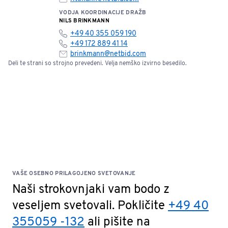
VODJA KOORDINACIJE DRAŽB
NILS BRINKMANN
+49 40 355 059 190
+49 172 889 41 14
brinkmann@netbid.com
Deli te strani so strojno prevedeni. Velja nemško izvirno besedilo.
VAŠE OSEBNO PRILAGOJENO SVETOVANJE
Naši strokovnjaki vam bodo z
veseljem svetovali. Pokličite
+49 40
355059 -132
ali pišite na