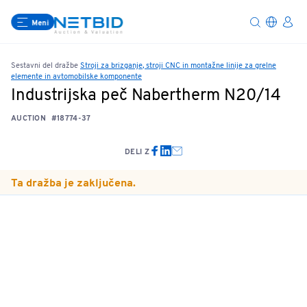
Meni
Sestavni del dražbe
Stroji za brizganje, stroji CNC in montažne linije za grelne
elemente in avtomobilske komponente
Industrijska peč Nabertherm N20/14
AUCTION
#18774-37
DELI Z
Ta dražba je zaključena.