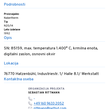
Podrobnosti
Proizvajalec
Nabertherm
Tip
N20/14
Leto izdelave
1992
Opis
SN: 85159, max. temperatura 1.400° C, krmilna enota,
digitalni zaslon, osnovni okvir
Lokacija
76770 Hatzenbühl, Industriestr. 1/ Halle 8.1/ Werkstatt
Kontaktna oseba
ORGANIZACIJA PROJEKTA
SEBASTIAN RITTMANN
-
+49 160 9633 2052
rittmann@netbid.com