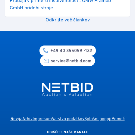
Prodaja v primeru insolventnosti: GMW Prämab
GmbH pridobi stroje
Odkrijte več člankov
+49 40 355059 -132
service@netbid.com
Revija
Arhiv
Impresum
Varstvo podatkov
Splošni pogoji
Pomoč
OBIŠČITE NAŠE KANALE