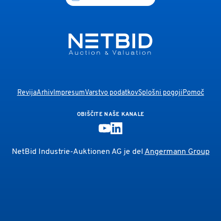
Revija
Arhiv
Impresum
Varstvo podatkov
Splošni pogoji
Pomoč
OBIŠČITE NAŠE KANALE
NetBid Industrie-Auktionen AG je del
Angermann Group