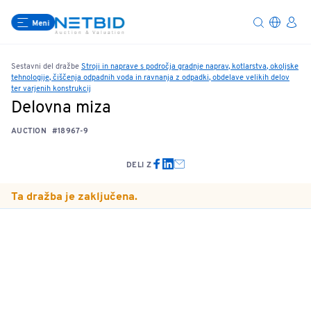
Meni
Sestavni del dražbe
Stroji in naprave s področja gradnje naprav, kotlarstva, okoljske
tehnologije, čiščenja odpadnih voda in ravnanja z odpadki, obdelave velikih delov
ter varjenih konstrukcij
Delovna miza
AUCTION
#18967-9
DELI Z
Ta dražba je zaključena.