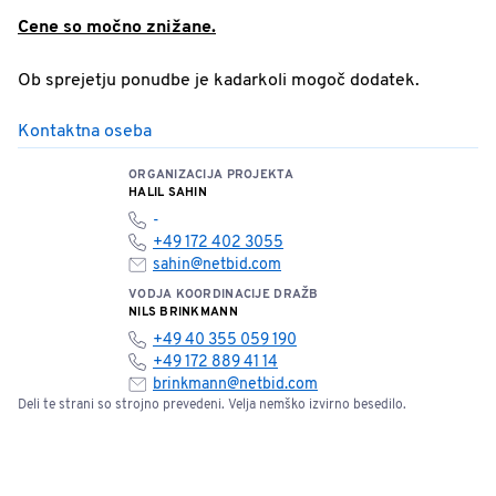
Cene so močno znižane.
Ob sprejetju ponudbe je kadarkoli mogoč dodatek.
Kontaktna oseba
ORGANIZACIJA PROJEKTA
HALIL SAHIN
-
+49 172 402 3055
sahin@netbid.com
VODJA KOORDINACIJE DRAŽB
NILS BRINKMANN
+49 40 355 059 190
+49 172 889 41 14
brinkmann@netbid.com
Deli te strani so strojno prevedeni. Velja nemško izvirno besedilo.