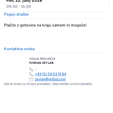
Pon, 22. junij 2026
09:30 - 16:30
Pogoji dražbe
Plačilo z gotovino na kraju samem ni mogoče!
Kontaktna oseba
VODJA PROJEKTA
FURKAN ZEYLAN
-
+49 151 59 03 19 84
zeylan@netbid.com
Deli te strani so strojno prevedeni. Velja nemško izvirno besedilo.