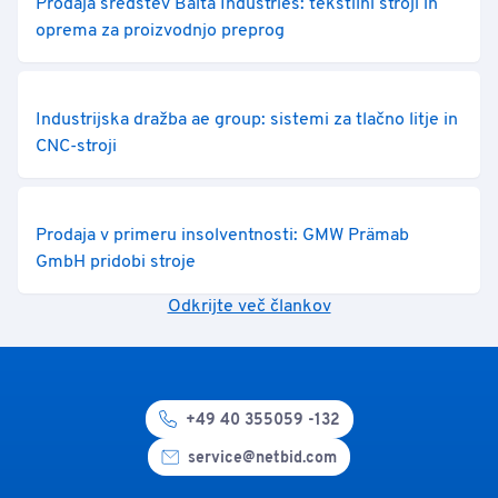
Prodaja sredstev Balta Industries: tekstilni stroji in
oprema za proizvodnjo preprog
Industrijska dražba ae group: sistemi za tlačno litje in
CNC-stroji
Prodaja v primeru insolventnosti: GMW Prämab
GmbH pridobi stroje
Odkrijte več člankov
+49 40 355059 -132
service@netbid.com