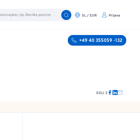
SL / EUR
Prijava
+49 40 355059 -132
DELI Z