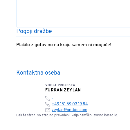
Pogoji dražbe
Plačilo z gotovino na kraju samem ni mogoče!
Kontaktna oseba
VODJA PROJEKTA
FURKAN ZEYLAN
-
+49 151 59 03 19 84
zeylan@netbid.com
Deli te strani so strojno prevedeni. Velja nemško izvirno besedilo.