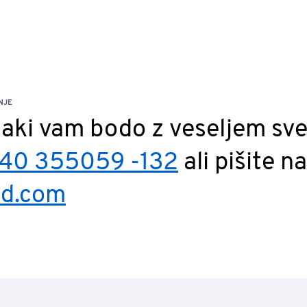
NJE
jaki vam bodo z veseljem sve
40 355059 -132
ali pišite na
id.com