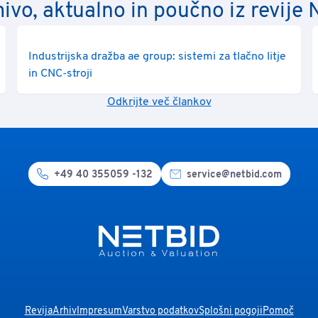
ivo, aktualno in poučno iz revije 
Industrijska dražba ae group: sistemi za tlačno litje
in CNC-stroji
Odkrijte več člankov
+49 40 355059 -132
service@netbid.com
Revija
Arhiv
Impresum
Varstvo podatkov
Splošni pogoji
Pomoč