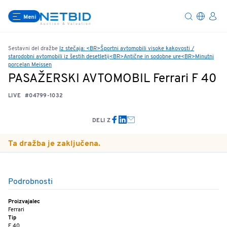
Meni
Sestavni del dražbe
Iz stečaja: <BR>Športni avtomobili visoke kakovosti /
starodobni avtomobili iz šestih desetletij<BR>Antične in sodobne ure<BR>Minutni
porcelan Meissen
PASAŽERSKI AVTOMOBIL Ferrari F 40
LIVE
#04799-1032
DELI Z
Ta dražba je zaključena.
Podrobnosti
Proizvajalec
Ferrari
Tip
F 40