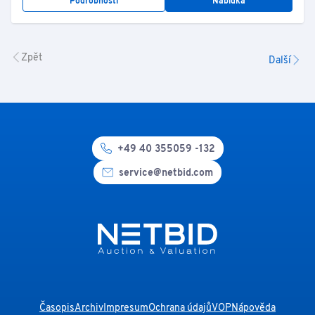
Podrobnosti
Nabídka
Zpět
Další
+49 40 355059 -132
service@netbid.com
Časopis
Archiv
Impresum
Ochrana údajů
VOP
Nápověda