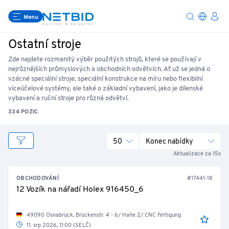
Menu
Ostatní stroje
Zde najdete rozmanitý výběr použitých strojů, které se používají v
nejrůznějších průmyslových a obchodních odvětvích. Ať už se jedná o
vzácné speciální stroje, speciální konstrukce na míru nebo flexibilní
víceúčelové systémy, ale také o základní vybavení, jako je dílenské
vybavení a ruční stroje pro různá odvětví.
334 POZIC
50
Konec nabídky
Aktualizace za 15s
OBCHODOVÁNÍ
#17441-18
12 Vozík na nářadí Holex 916450_6
49090 Osnabrück, Brückenstr. 4 - 6/ Halle 2/ CNC Fertigung
11. srp 2026, 11:00 (SELČ)