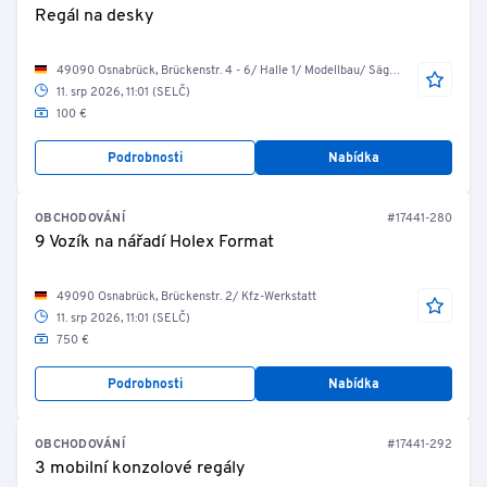
Regál na desky
49090 Osnabrück, Brückenstr. 4 - 6/ Halle 1/ Modellbau/ Sägen, Schleifen, Bohren
11. srp 2026, 11:01 (SELČ)
100 €
Podrobnosti
Nabídka
OBCHODOVÁNÍ
#17441-280
9 Vozík na nářadí Holex Format
49090 Osnabrück, Brückenstr. 2/ Kfz-Werkstatt
11. srp 2026, 11:01 (SELČ)
750 €
Podrobnosti
Nabídka
OBCHODOVÁNÍ
#17441-292
3 mobilní konzolové regály