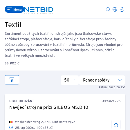
Menu
Textil
Sortiment použitých textilních strojů, jako jsou tkalcovské stavy,
spřádací stroje, pletací stroje, barvicí tanky a šicí stroje pro všechny
běžné způsoby zpracování v textilním průmyslu. Stroje jsou vhodné pro
průmyslovou výrobu, zpracování a konečnou úpravu tkanin, přízí a
textilií ve velkých množstvích.
55 POZIC
50
Konec nabídky
Aktualizace za 15s
OBCHODOVÁNÍ
#19369-726
Navíjecí stroj na prízi GILBOS MS.D 10
Wakkensteenweg 2, 8710 Sint Baafs Vijve
25. srp 2026, 11:00 (SELČ)