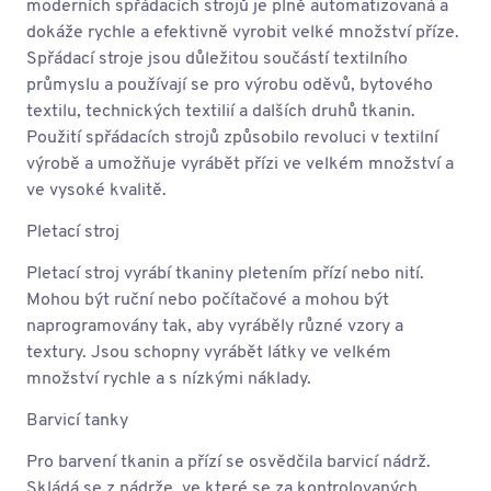
moderních spřádacích strojů je plně automatizovaná a
dokáže rychle a efektivně vyrobit velké množství příze.
Spřádací stroje jsou důležitou součástí textilního
průmyslu a používají se pro výrobu oděvů, bytového
textilu, technických textilií a dalších druhů tkanin.
Použití spřádacích strojů způsobilo revoluci v textilní
výrobě a umožňuje vyrábět přízi ve velkém množství a
ve vysoké kvalitě.
Pletací stroj
Pletací stroj vyrábí tkaniny pletením přízí nebo nití.
Mohou být ruční nebo počítačové a mohou být
naprogramovány tak, aby vyráběly různé vzory a
textury. Jsou schopny vyrábět látky ve velkém
množství rychle a s nízkými náklady.
Barvicí tanky
Pro barvení tkanin a přízí se osvědčila barvicí nádrž.
Skládá se z nádrže, ve které se za kontrolovaných