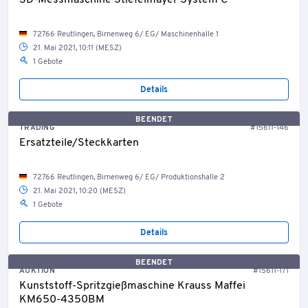
3D-Messmaschine Stiefelmayer System C
72766 Reutlingen, Birnenweg 6/ EG/ Maschinenhalle 1
21. Mai 2021, 10:11 (MESZ)
1 Gebote
Details
BEENDET
TRADING
#15611-146
Ersatzteile/Steckkarten
72766 Reutlingen, Birnenweg 6/ EG/ Produktionshalle 2
21. Mai 2021, 10:20 (MESZ)
1 Gebote
Details
BEENDET
AUKTION
#15611-171
Kunststoff-Spritzgießmaschine Krauss Maffei
KM650-4350BM