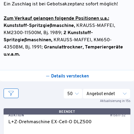
Ein Zuschlag ist bei Gebotsakzeptanz sofort möglich!
Zum Verkauf gelangen folgende Positionen u.a.:
Kunststoff-Spritzgießmaschine,
KRAUSS-MAFFEI,
KM2300-11500M, Bj. 1989;
2 Kunststoff-
Spritzgießmaschinen,
KRAUSS-MAFFEI, KM650-
4350BM, Bj. 1991;
Granulattrockner, Temperiergeräte
u.v.a.m.
Details verstecken
50
Angebot endet
Aktualisierung in 15s
BEENDET
AUKTION
#15611-32
L+Z-Drehmaschine EX-Cell-O DLZ500