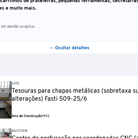
 carrinhos de prateleiras, pequenas ferramentas, secretárias
es e muito mais.
 em alemão se aplica.
Ocultar detalhes
LIVE
Tesouras para chapas metálicas (sobretaxa su
alterações) Fasti 509-25/6
Ano de Construção
1992
AUCTION