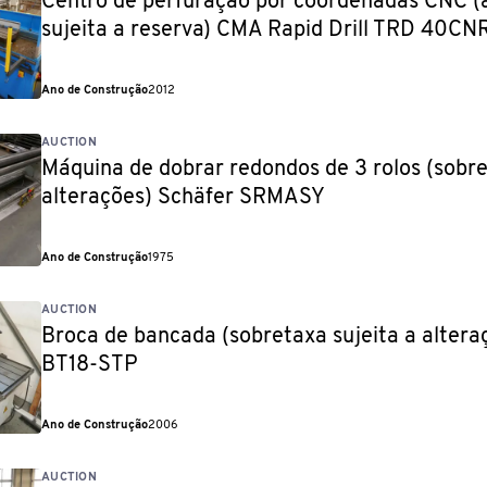
Centro de perfuração por coordenadas CNC (
sujeita a reserva) CMA Rapid Drill TRD 40C
Ano de Construção
2012
AUCTION
Máquina de dobrar redondos de 3 rolos (sobre
alterações) Schäfer SRMASY
Ano de Construção
1975
AUCTION
Broca de bancada (sobretaxa sujeita a alteraç
BT18-STP
Ano de Construção
2006
AUCTION