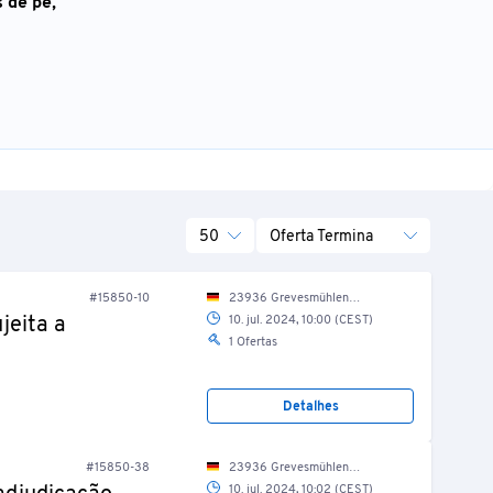
 de pé,
50
Oferta Termina
#15850-10
23936 Grevesmühlen, Grüner Weg 5/ Halle 1/ Vorfertigung
jeita a
10. jul. 2024, 10:00 (CEST)
1 Ofertas
Detalhes
#15850-38
23936 Grevesmühlen, Grüner Weg 5/ Halle 1/ Vorfertigung
10. jul. 2024, 10:02 (CEST)