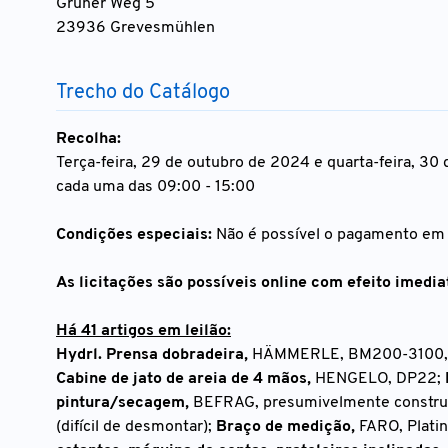
Grüner Weg 5
23936 Grevesmühlen
Trecho do Catálogo
Recolha:
Terça-feira, 29 de outubro de 2024 e quarta-feira, 30
cada uma das 09:00 - 15:00
Condições especiais:
Não é possível o pagamento em d
As licitações são possíveis online com efeito imedia
Há 41 artigos em leilão:
Hydrl. Prensa dobradeira,
HÄMMERLE, BM200-3100, 
Cabine de jato de areia de 4 mãos,
HENGELO, DP22;
pintura/secagem,
BEFRAG, presumivelmente constru
(difícil de desmontar);
Braço de medição,
FARO, Plati