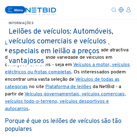
Menu
INFORMAÇÕES
Leilões de veículos: Automóveis,
veículos comerciais e veículos
Leilões de veículos
oferecem aos compradores,
especiais em leilão a preços
empresas e concessionários uma oportunidade atractiva
de adquirir uma grande variedade de veículos em
vantajosos
condições favoráveis - seja em
Veículos a motor, veículos
eléctricos ou frotas completas
. Os interessados podem
encontrar uma vasta seleção de
Veículos de todas as
categorias
no site
Plataforma de leilões
da NetBid - a
partir de
Veículos governamentais, veículos comerciais,
veículos todo-o-terreno, veículos desportivos e
autocarros
.
Porque é que os leilões de veículos são tão
populares