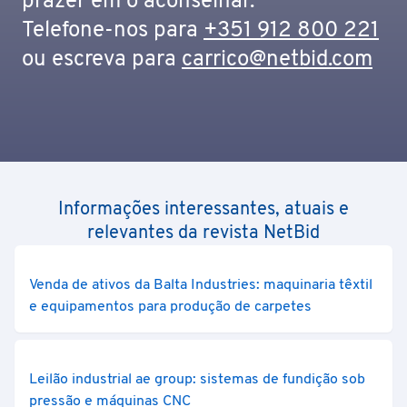
prazer em o aconselhar.
Telefone-nos para
+351 912 800 221
ou escreva para
carrico@netbid.com
Informações interessantes, atuais e
relevantes da revista NetBid
Venda de ativos da Balta Industries: maquinaria têxtil
e equipamentos para produção de carpetes
Leilão industrial ae group: sistemas de fundição sob
pressão e máquinas CNC