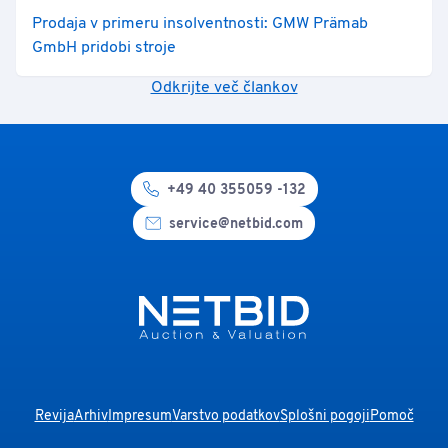
Prodaja v primeru insolventnosti: GMW Prämab
GmbH pridobi stroje
Odkrijte več člankov
+49 40 355059 -132
service@netbid.com
Revija
Arhiv
Impresum
Varstvo podatkov
Splošni pogoji
Pomoč