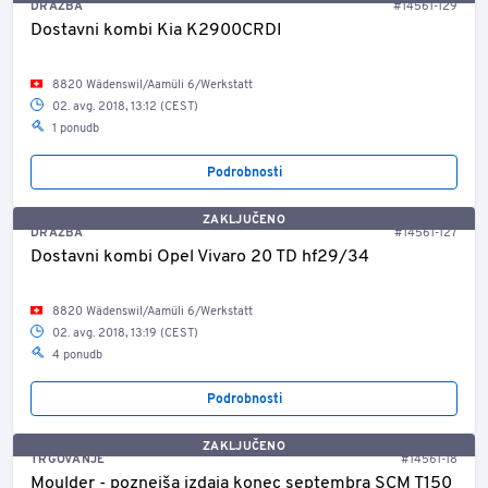
DRAŽBA
#14561-129
Dostavni kombi Kia K2900CRDI
8820 Wädenswil/Aamüli 6/Werkstatt
02. avg. 2018, 13:12 (CEST)
1 ponudb
Podrobnosti
ZAKLJUČENO
DRAŽBA
#14561-127
Dostavni kombi Opel Vivaro 20 TD hf29/34
8820 Wädenswil/Aamüli 6/Werkstatt
02. avg. 2018, 13:19 (CEST)
4 ponudb
Podrobnosti
ZAKLJUČENO
TRGOVANJE
#14561-18
Moulder - poznejša izdaja konec septembra SCM T150