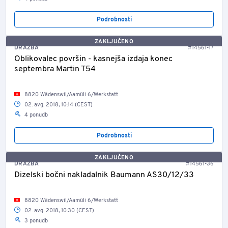
Podrobnosti
ZAKLJUČENO
DRAŽBA
#14561-17
Oblikovalec površin - kasnejša izdaja konec
septembra Martin T54
8820 Wädenswil/Aamüli 6/Werkstatt
02. avg. 2018, 10:14 (CEST)
4 ponudb
Podrobnosti
ZAKLJUČENO
DRAŽBA
#14561-36
Dizelski bočni nakladalnik Baumann AS30/12/33
8820 Wädenswil/Aamüli 6/Werkstatt
02. avg. 2018, 10:30 (CEST)
3 ponudb