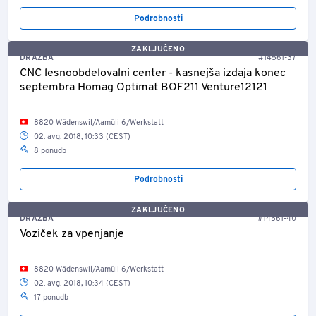
Podrobnosti
ZAKLJUČENO
DRAŽBA
#14561-37
CNC lesnoobdelovalni center - kasnejša izdaja konec
septembra Homag Optimat BOF211 Venture12121
8820 Wädenswil/Aamüli 6/Werkstatt
02. avg. 2018, 10:33 (CEST)
8 ponudb
Podrobnosti
ZAKLJUČENO
DRAŽBA
#14561-40
Voziček za vpenjanje
8820 Wädenswil/Aamüli 6/Werkstatt
02. avg. 2018, 10:34 (CEST)
17 ponudb