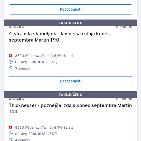
Podrobnosti
ZAKLJUČENO
DRAŽBA
#14561-15
4-stranski skobeljnik - kasnejša izdaja konec
septembra Martin T90
8820 Wädenswil/Aamüli 6/Werkstatt
02. avg. 2018, 10:10 (CEST)
9 ponudb
Podrobnosti
ZAKLJUČENO
DRAŽBA
#14561-16
Thicknesser - poznejša izdaja konec septembra Martin
T44
8820 Wädenswil/Aamüli 6/Werkstatt
02. avg. 2018, 10:12 (CEST)
4 ponudb