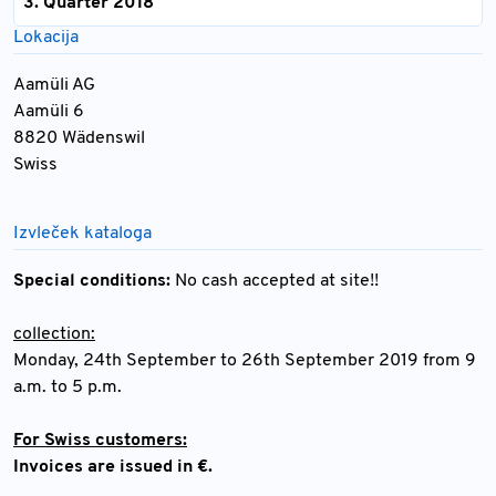
3. Quarter 2018
Lokacija
Aamüli AG
Aamüli 6
8820 Wädenswil
Swiss
Izvleček kataloga
Special conditions:
No cash accepted at site!!
collection:
Monday, 24th September to 26th September 2019 from 9
a.m. to 5 p.m.
For Swiss customers:
Invoices are issued in €.