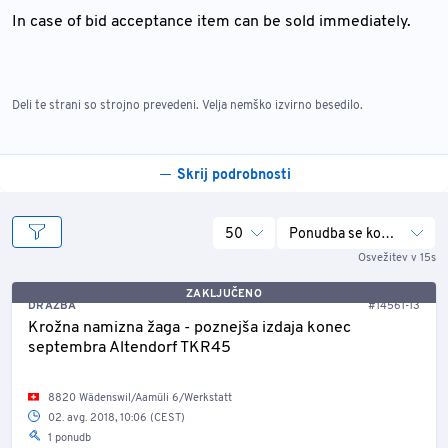
In case of bid acceptance item can be sold immediately.
Deli te strani so strojno prevedeni. Velja nemško izvirno besedilo.
Skrij podrobnosti
50
Ponudba se konča
Osvežitev v 15s
ZAKLJUČENO
DRAŽBA
#14561-13
Krožna namizna žaga - poznejša izdaja konec
septembra Altendorf TKR45
8820 Wädenswil/Aamüli 6/Werkstatt
02. avg. 2018, 10:06 (CEST)
1 ponudb