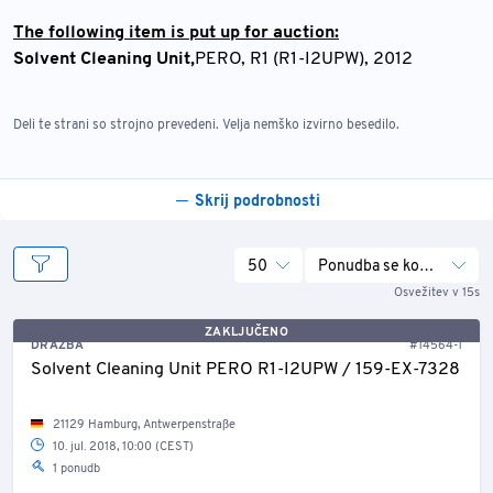
The following item is put up for auction:
Solvent Cleaning Unit,
PERO, R1 (R1-I2UPW), 2012
Deli te strani so strojno prevedeni. Velja nemško izvirno besedilo.
Skrij podrobnosti
50
Ponudba se konča
Osvežitev v 15s
ZAKLJUČENO
DRAŽBA
#14564-1
Solvent Cleaning Unit PERO R1-I2UPW / 159-EX-7328
21129 Hamburg, Antwerpenstraße
10. jul. 2018, 10:00 (CEST)
1 ponudb