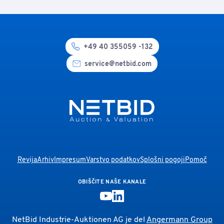
+49 40 355059 -132
service@netbid.com
Revija
Arhiv
Impresum
Varstvo podatkov
Splošni pogoji
Pomoč
OBIŠČITE NAŠE KANALE
NetBid Industrie-Auktionen AG je del
Angermann Group