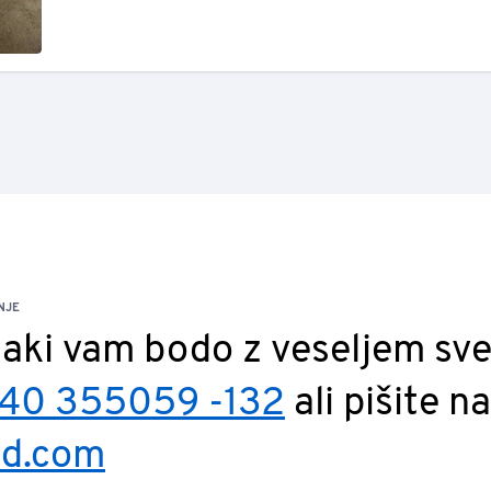
NJE
jaki vam bodo z veseljem sve
40 355059 -132
ali pišite na
id.com