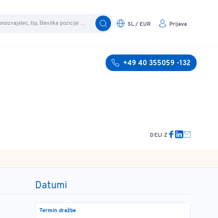
SL / EUR
Prijava
+49 40 355059 -132
DELI Z
Datumi
Termin dražbe