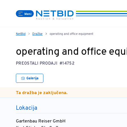
Meni
NetBid
Dražbe
operating and office equipment
operating and office eq
PREOSTALI PRODAJI
#14752
Galerija
Ta dražba je zaključena.
Lokacija
Gartenbau Reiser GmbH