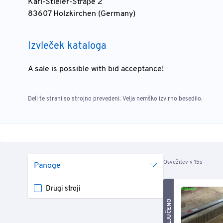
Karl-Stieler-Straße 2
83607 Holzkirchen (Germany)
Izvleček kataloga
A sale is possible with bid acceptance!
Deli te strani so strojno prevedeni. Velja nemško izvirno besedilo.
Osvežitev v 15s
Panoge
Drugi stroji
ZAKLJUČENO