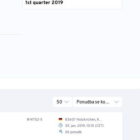
1st quarter 2019
50
Ponudba se konča
#14752-5
83607 Holzkirchen, Karl-Stieler-Str. 2/ Außengelände
30. jan. 2019, 10:15 (CET)
26 ponudb