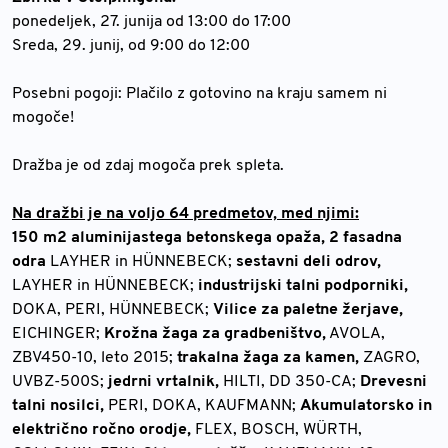
ponedeljek, 27. junija od 13:00 do 17:00
Sreda, 29. junij, od 9:00 do 12:00
Posebni pogoji: Plačilo z gotovino na kraju samem ni
mogoče!
Dražba je od zdaj mogoča prek spleta.
Na dražbi je na voljo 64 predmetov, med njimi:
150 m2 aluminijastega betonskega opaža, 2 fasadna
odra
LAYHER in HÜNNEBECK;
sestavni deli odrov,
LAYHER in HÜNNEBECK;
industrijski talni podporniki,
DOKA, PERI, HÜNNEBECK;
Vilice za paletne žerjave,
EICHINGER;
Krožna žaga za gradbeništvo,
AVOLA,
ZBV450-10, leto 2015;
trakalna žaga za kamen,
ZAGRO,
UVBZ-500S;
jedrni vrtalnik,
HILTI, DD 350-CA;
Drevesni
talni nosilci,
PERI, DOKA, KAUFMANN;
Akumulatorsko in
električno ročno orodje,
FLEX, BOSCH, WÜRTH,