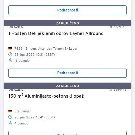
Podrobnosti
ZAKLJUČENO
DRAŽBA
#16591-32
1 Posten Deli jeklenih odrov Layher Allround
78224 Singen, Unter den Tannen 8/ Lager
23. jun. 2022, 10:31 (CEST)
16 ponudb
Podrobnosti
ZAKLJUČENO
DRAŽBA
#16591-42
150 m² Aluminijasto-betonski opaž
Steißlingen
23. jun. 2022, 10:41 (CEST)
4 ponudb