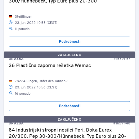
300/Hünnebeck, Typ Euro plus 20-300
Steißlingen
23. jun. 2022, 10:55 (CEST)
11 ponudb
Podrobnosti
ZAKLJUČENO
DRAŽBA
#16591-57
36 Plastična zaporna rešetka Wemac
78224 Singen, Unter den Tannen 8
23. jun. 2022, 10:56 (CEST)
16 ponudb
Podrobnosti
ZAKLJUČENO
DRAŽBA
#16591-48
84 Industrijski stropni nosilci Peri, Doka Eurex
20/300, Pep 30-300/Hünnebeck, Typ Euro plus 20-