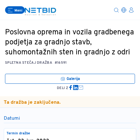
Meni
Poslovna oprema in vozila gradbenega
podjetja za gradnjo stavb,
suhomontažnih sten in gradnjo z odri
SPLETNA STEČAJ DRAŽBA
#16591
Galerija
DELI Z
Ta dražba je zaključena.
Datumi
Termin dražbe