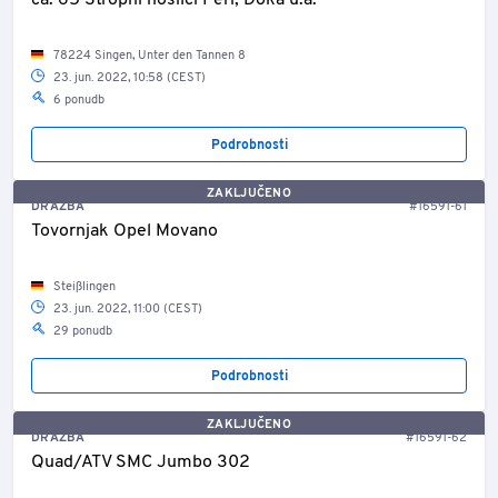
ca. 65 Stropni nosilci Peri, Doka u.a.
78224 Singen, Unter den Tannen 8
23. jun. 2022, 10:58 (CEST)
6 ponudb
Podrobnosti
ZAKLJUČENO
DRAŽBA
#16591-61
Tovornjak Opel Movano
Steißlingen
23. jun. 2022, 11:00 (CEST)
29 ponudb
Podrobnosti
ZAKLJUČENO
DRAŽBA
#16591-62
Quad/ATV SMC Jumbo 302