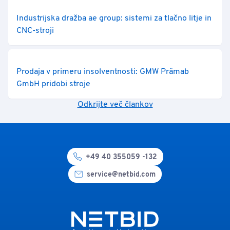
Industrijska dražba ae group: sistemi za tlačno litje in
CNC-stroji
Prodaja v primeru insolventnosti: GMW Prämab
GmbH pridobi stroje
Odkrijte več člankov
+49 40 355059 -132
service@netbid.com