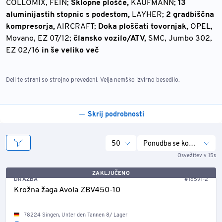
COLLOMIX, FEIN;
Sklopne plošče,
KAUFMANN;
13
aluminijastih stopnic s podestom,
LAYHER;
2 gradbiščna
kompresorja,
AIRCRAFT;
Doka ploščati tovornjak,
OPEL,
Movano, EZ 07/12;
člansko vozilo/ATV,
SMC, Jumbo 302,
EZ 02/16
in še veliko več
Deli te strani so strojno prevedeni. Velja nemško izvirno besedilo.
Skrij podrobnosti
50
Ponudba se konča
Osvežitev v 15s
ZAKLJUČENO
DRAŽBA
#16591-2
Krožna žaga Avola ZBV450-10
78224 Singen, Unter den Tannen 8/ Lager