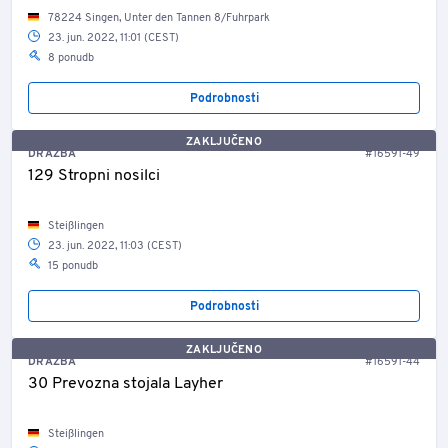
78224 Singen, Unter den Tannen 8/Fuhrpark
23. jun. 2022, 11:01 (CEST)
8 ponudb
Podrobnosti
ZAKLJUČENO
DRAŽBA
#16591-49
129 Stropni nosilci
Steißlingen
23. jun. 2022, 11:03 (CEST)
15 ponudb
Podrobnosti
ZAKLJUČENO
DRAŽBA
#16591-44
30 Prevozna stojala Layher
Steißlingen