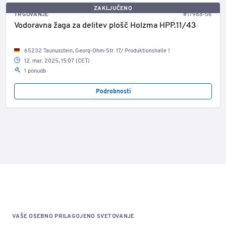
ZAKLJUČENO
TRGOVANJE
#17988-56
Vodoravna žaga za delitev plošč Holzma HPP.11/43
65232 Taunusstein, Georg-Ohm-Str. 17/ Produktionshalle 1
12. mar. 2025, 15:07 (CET)
1 ponudb
Podrobnosti
VAŠE OSEBNO PRILAGOJENO SVETOVANJE