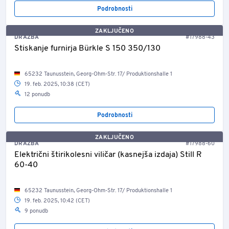
Podrobnosti
ZAKLJUČENO
DRAŽBA
#17988-43
Stiskanje furnirja Bürkle S 150 350/130
65232 Taunusstein, Georg-Ohm-Str. 17/ Produktionshalle 1
19. feb. 2025, 10:38 (CET)
12 ponudb
Podrobnosti
ZAKLJUČENO
DRAŽBA
#17988-60
Električni štirikolesni viličar (kasnejša izdaja) Still R
60-40
65232 Taunusstein, Georg-Ohm-Str. 17/ Produktionshalle 1
19. feb. 2025, 10:42 (CET)
9 ponudb