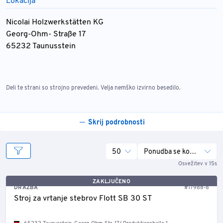
Lokacija
Nicolai Holzwerkstätten KG
Georg-Ohm- Straße 17
65232 Taunusstein
Deli te strani so strojno prevedeni. Velja nemško izvirno besedilo.
Skrij podrobnosti
50
Ponudba se konča
Osvežitev v 15s
ZAKLJUČENO
DRAŽBA
#17988-8
Stroj za vrtanje stebrov Flott SB 30 ST