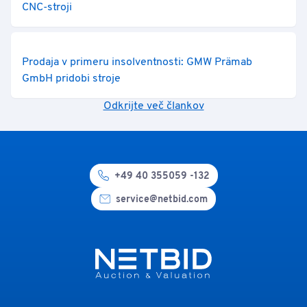
CNC-stroji
Prodaja v primeru insolventnosti: GMW Prämab
GmbH pridobi stroje
Odkrijte več člankov
+49 40 355059 -132
service@netbid.com