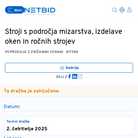
Meni
Stroji s področja mizarstva, izdelave
oken in ročnih strojev
POPRODAJA Z ZNIŽANIMI CENAMI
#17988
Galerija
DELI Z
Ta dražba je zaključena.
Datumi
Termin dražbe
2. četrtletje 2025