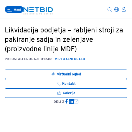
Meni
Likvidacija podjetja – rabljeni stroji za
pakiranje sadja in zelenjave
(proizvodne linije MDF)
PREOSTALI PRODAJI
#19401
VIRTUALNI OGLED
Virtualni ogled
Kontakt
Galerija
DELI Z