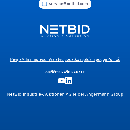
service@netbid.com
Revija
Arhiv
Impresum
Varstvo podatkov
Splošni pogoji
Pomoč
OBIŠČITE NAŠE KANALE
NetBid Industrie-Auktionen AG je del
Angermann Group