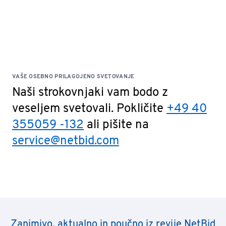
VAŠE OSEBNO PRILAGOJENO SVETOVANJE
Naši strokovnjaki vam bodo z
veseljem svetovali. Pokličite
+49 40
355059 -132
ali pišite na
service@netbid.com
Zanimivo, aktualno in poučno iz revije NetBid