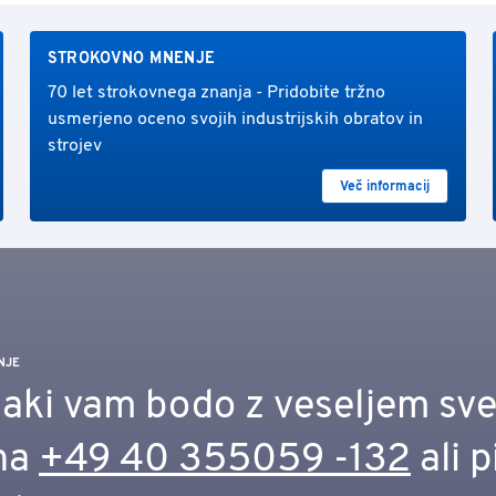
STROKOVNO MNENJE
70 let strokovnega znanja - Pridobite tržno
usmerjeno oceno svojih industrijskih obratov in
strojev
Več informacij
NJE
jaki vam bodo z veseljem sve
 na
+49 40 355059 -132
ali p