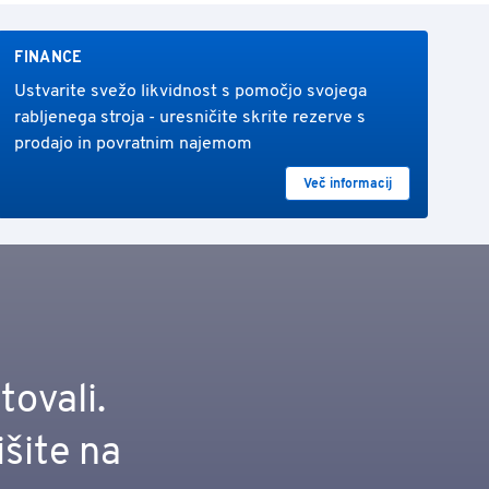
FINANCE
Ustvarite svežo likvidnost s pomočjo svojega
rabljenega stroja - uresničite skrite rezerve s
prodajo in povratnim najemom
Več informacij
tovali.
išite na