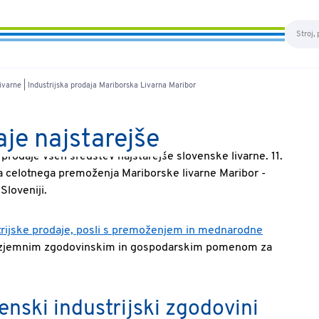
ivarne | Industrijska prodaja Mariborska Livarna Maribor
je najstarejše
rodaje vseh sredstev najstarejše slovenske livarne. 11.
 celotnega premoženja Mariborske livarne Maribor -
Sloveniji.
trijske prodaje, posli s premoženjem in mednarodne
 izjemnim zgodovinskim in gospodarskim pomenom za
nski industrijski zgodovini