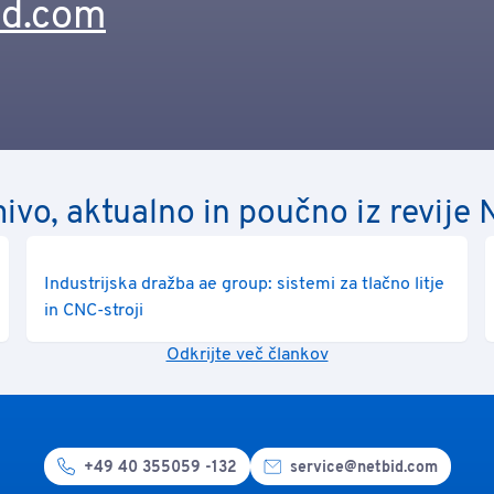
id.com
ivo, aktualno in poučno iz revije 
Industrijska dražba ae group: sistemi za tlačno litje
in CNC-stroji
Odkrijte več člankov
+49 40 355059 -132
service@netbid.com