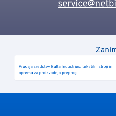
service@netb
Zanim
Prodaja sredstev Balta Industries: tekstilni stroji in
oprema za proizvodnjo preprog