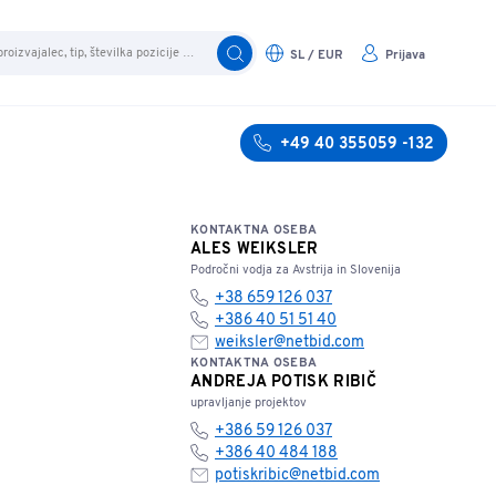
SL / EUR
Prijava
+49 40 355059 -132
KONTAKTNA OSEBA
ALES WEIKSLER
Področni vodja za Avstrija in Slovenija
+38 659 126 037
+386 40 51 51 40
weiksler@netbid.com
KONTAKTNA OSEBA
ANDREJA POTISK RIBIČ
upravljanje projektov
+386 59 126 037
+386 40 484 188
potiskribic@netbid.com