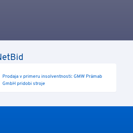
NetBid
Prodaja v primeru insolventnosti: GMW Prämab
GmbH pridobi stroje