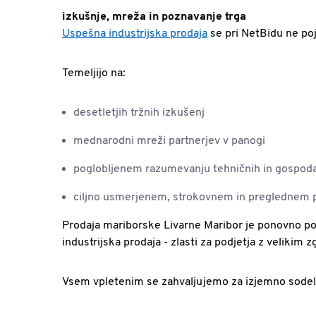
izkušnje, mreža in poznavanje trga
Uspešna industrijska prodaja
se pri NetBidu ne poja
Temeljijo na:
desetletjih tržnih izkušenj
mednarodni mreži partnerjev v panogi
poglobljenem razumevanju tehničnih in gospod
ciljno usmerjenem, strokovnem in preglednem 
Prodaja mariborske Livarne Maribor je ponovno po
industrijska prodaja - zlasti za podjetja z velik
Vsem vpletenim se zahvaljujemo za izjemno sodelov