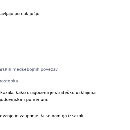
vljajo po naključju.
arskih medsebojnih povezav
postopku.
kazala, kako dragocena je strateško usklajena
im zgodovinskim pomenom.
anje in zaupanje, ki so nam ga izkazali.