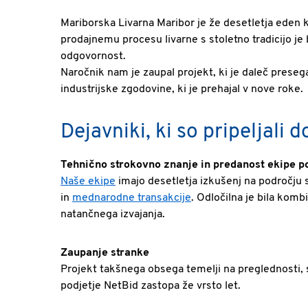
Mariborska Livarna Maribor je že desetletja eden k
prodajnemu procesu livarne s stoletno tradicijo je b
odgovornost.
Naročnik nam je zaupal projekt, ki je daleč presega
industrijske zgodovine, ki je prehajal v nove roke.
Dejavniki, ki so pripeljali 
Tehnično strokovno znanje in predanost ekipe p
Naše ekipe
imajo desetletja izkušenj na področju s
in
mednarodne transakcije
. Odločilna je bila kom
natančnega izvajanja.
Zaupanje stranke
Projekt takšnega obsega temelji na preglednosti, st
podjetje NetBid zastopa že vrsto let.