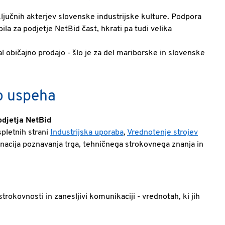
ljučnih akterjev slovenske industrijske kulture. Podpora
ila za podjetje NetBid čast, hkrati pa tudi velika
l običajno prodajo - šlo je za del mariborske in slovenske
do uspeha
odjetja NetBid
pletnih strani
Industrijska uporaba
,
Vrednotenje strojev
binacija poznavanja trga, tehničnega strokovnega znanja in
rokovnosti in zanesljivi komunikaciji - vrednotah, ki jih