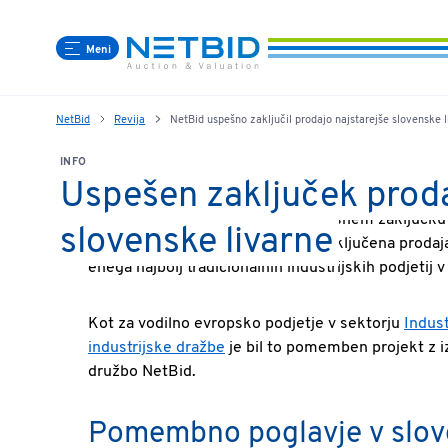
Meni
NetBid
Revija
NetBid uspešno zaključil prodajo najstarejše slovenske l
INFO
Uspešen zaključek proda
NetBid z veseljem obvešča o uspešnem zaključku p
slovenske livarne
novembra 2025 je bila uspešno zaključena prodaja
enega najbolj tradicionalnih industrijskih podjetij v 
Kot za vodilno evropsko podjetje v sektorju
Indus
industrijske dražbe
je bil to pomemben projekt z
družbo NetBid.
Pomembno poglavje v slove