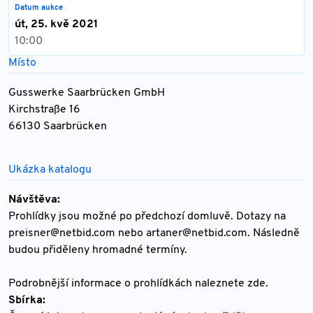
Datum aukce
út, 25. kvě 2021
10:00
Místo
Gusswerke Saarbrücken GmbH
Kirchstraße 16
66130 Saarbrücken
Ukázka katalogu
Návštěva:
Prohlídky jsou možné po předchozí domluvě. Dotazy na
preisner@netbid.com
nebo
artaner@netbid.com
. Následně
budou přiděleny hromadné termíny.
Podrobnější informace o prohlídkách naleznete zde.
Sbírka: