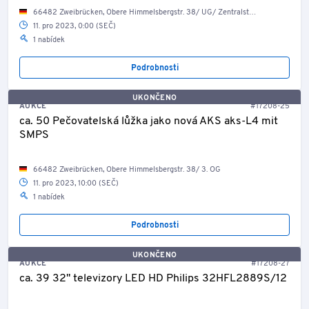
66482 Zweibrücken, Obere Himmelsbergstr. 38/ UG/ Zentralsterilisation
11. pro 2023, 0:00 (SEČ)
1 nabídek
Podrobnosti
UKONČENO
AUKCE
#17208-25
ca. 50 Pečovatelská lůžka jako nová AKS aks-L4 mit
SMPS
66482 Zweibrücken, Obere Himmelsbergstr. 38/ 3. OG
11. pro 2023, 10:00 (SEČ)
1 nabídek
Podrobnosti
UKONČENO
AUKCE
#17208-27
ca. 39 32" televizory LED HD Philips 32HFL2889S/12