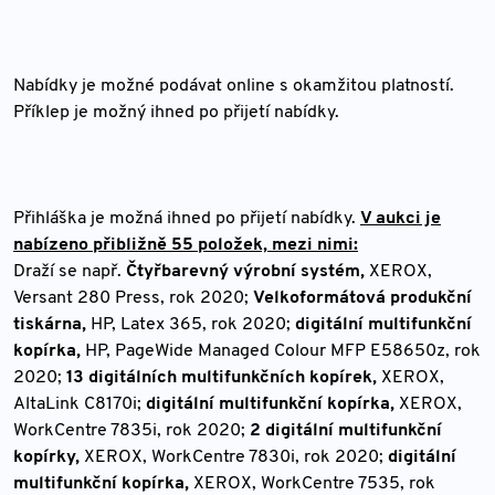
Nabídky je možné podávat online s okamžitou platností.
Příklep je možný ihned po přijetí nabídky.
Přihláška je možná ihned po přijetí nabídky.
V aukci je
nabízeno přibližně 55 položek, mezi nimi:
Draží se např.
Čtyřbarevný výrobní systém,
XEROX,
Versant 280 Press, rok 2020;
Velkoformátová produkční
tiskárna,
HP, Latex 365, rok 2020;
digitální multifunkční
kopírka,
HP, PageWide Managed Colour MFP E58650z, rok
2020;
13 digitálních multifunkčních kopírek,
XEROX,
AltaLink C8170i;
digitální multifunkční kopírka,
XEROX,
WorkCentre 7835i, rok 2020;
2 digitální multifunkční
kopírky,
XEROX, WorkCentre 7830i, rok 2020;
digitální
multifunkční kopírka,
XEROX, WorkCentre 7535, rok