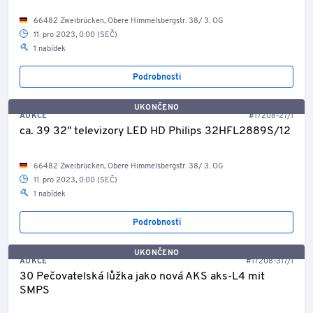
66482 Zweibrücken, Obere Himmelsbergstr. 38/ 3. OG
11. pro 2023, 0:00 (SEČ)
1 nabídek
Podrobnosti
UKONČENO
AUKCE
#17208-27/1
ca. 39 32" televizory LED HD Philips 32HFL2889S/12
66482 Zweibrücken, Obere Himmelsbergstr. 38/ 3. OG
11. pro 2023, 0:00 (SEČ)
1 nabídek
Podrobnosti
UKONČENO
AUKCE
#17208-317/1
30 Pečovatelská lůžka jako nová AKS aks-L4 mit
SMPS