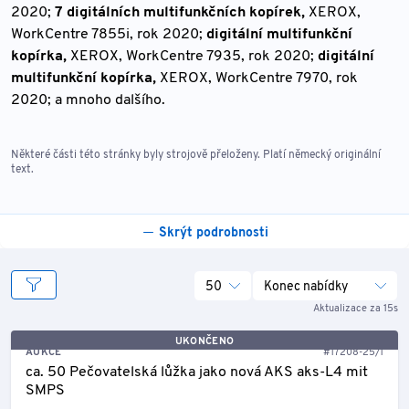
2020;
7 digitálních multifunkčních kopírek,
XEROX,
WorkCentre 7855i, rok 2020;
digitální multifunkční
kopírka,
XEROX, WorkCentre 7935, rok 2020;
digitální
multifunkční kopírka,
XEROX, WorkCentre 7970, rok
2020;
a mnoho dalšího.
Některé části této stránky byly strojově přeloženy. Platí německý originální
text.
Skrýt podrobnosti
50
Konec nabídky
Aktualizace za 15s
UKONČENO
AUKCE
#17208-25/1
ca. 50 Pečovatelská lůžka jako nová AKS aks-L4 mit
SMPS