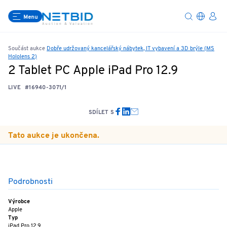
Menu
Součást aukce
Dobře udržovaný kancelářský nábytek, IT vybavení a 3D brýle (MS
Hololens 2)
2 Tablet PC Apple iPad Pro 12.9
LIVE
#16940-3071/1
SDÍLET S
Tato aukce je ukončena.
Podrobnosti
Výrobce
Apple
Typ
iPad Pro 12.9