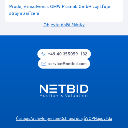
Prodej v insolvenci: GMW Prämab GmbH zajišťuje
strojní zařízení
Objevte další články
+49 40 355059 -132
service@netbid.com
Časopis
Archiv
Impresum
Ochrana údajů
VOP
Nápověda