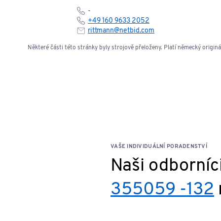
-
+49 160 9633 2052
rittmann@netbid.com
Některé části této stránky byly strojově přeloženy. Platí německý originál
VAŠE INDIVIDUÁLNÍ PORADENSTVÍ
Naši odborníc
355059 -132