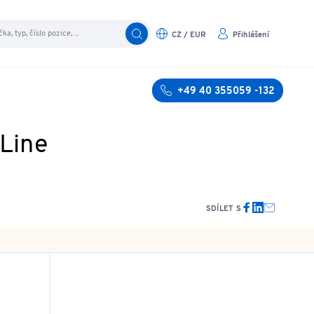
CZ / EUR
Přihlášení
+49 40 355059 -132
 Line
SDÍLET S