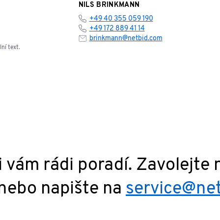
NILS BRINKMANN
+49 40 355 059 190
+49 172 889 41 14
brinkmann@netbid.com
ní text.
i vám rádi poradí. Zavolejte
nebo napište na
service@ne