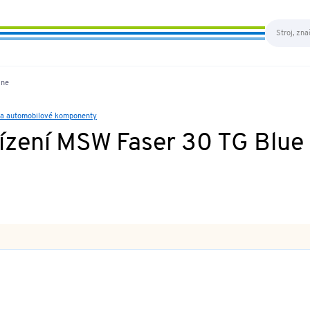
ine
sa a automobilové komponenty
ízení MSW Faser 30 TG Blue