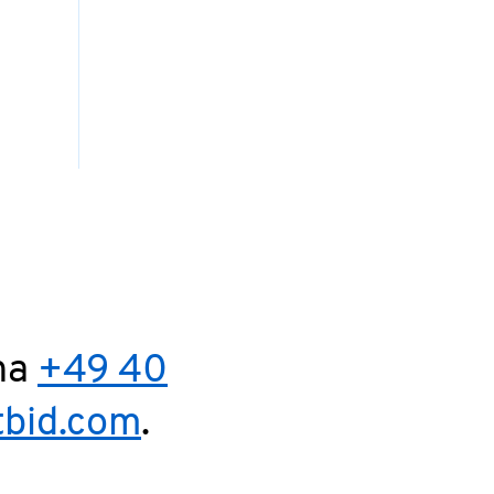
 na
+49 40
tbid.com
.