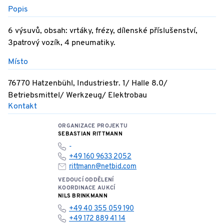
Popis
6 výsuvů, obsah: vrtáky, frézy, dílenské příslušenství,
3patrový vozík, 4 pneumatiky.
Místo
76770 Hatzenbühl, Industriestr. 1/ Halle 8.0/
Betriebsmittel/ Werkzeug/ Elektrobau
Kontakt
ORGANIZACE PROJEKTU
SEBASTIAN RITTMANN
-
+49 160 9633 2052
rittmann@netbid.com
VEDOUCÍ ODDĚLENÍ
KOORDINACE AUKCÍ
NILS BRINKMANN
+49 40 355 059 190
+49 172 889 41 14