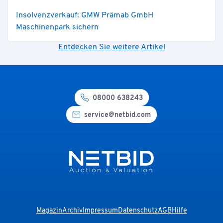
Insolvenzverkauf: GMW Prämab GmbH
Maschinenpark sichern
Entdecken Sie weitere Artikel
08000 638243
service@netbid.com
Magazin
Archiv
Impressum
Datenschutz
AGB
Hilfe