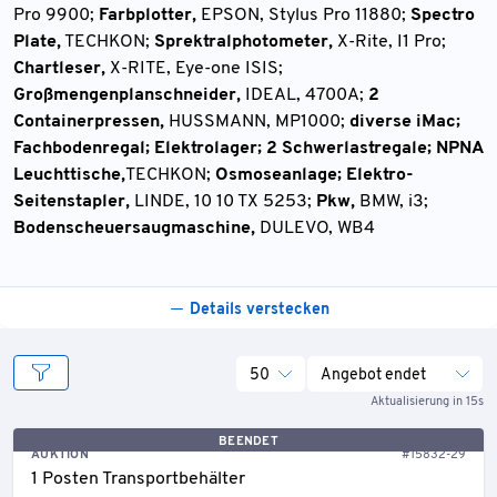
Pro 9900;
Farbplotter,
EPSON, Stylus Pro 11880;
Spectro
Plate,
TECHKON;
Sprektralphotometer,
X-Rite, I1 Pro;
Chartleser,
X-RITE, Eye-one ISIS;
Großmengenplanschneider,
IDEAL, 4700A;
2
Containerpressen,
HUSSMANN, MP1000;
diverse iMac;
Fachbodenregal; Elektrolager; 2 Schwerlastregale; NPNA
Leuchttische,
TECHKON;
Osmoseanlage; Elektro-
Seitenstapler,
LINDE, 10 10 TX 5253;
Pkw,
BMW, i3;
Bodenscheuersaugmaschine,
DULEVO, WB4
Details verstecken
50
Angebot endet
Aktualisierung in 15s
BEENDET
AUKTION
#15832-29
1 Posten Transportbehälter