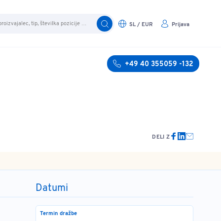
SL / EUR
Prijava
+49 40 355059 -132
DELI Z
Datumi
Termin dražbe