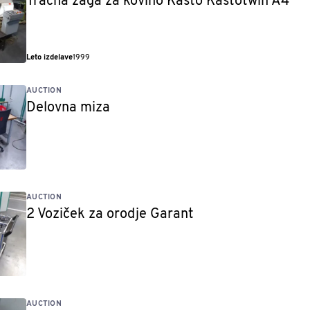
Tračna žaga za kovino Kasto Kastotwin A4
Leto izdelave
1999
AUCTION
Delovna miza
AUCTION
2 Voziček za orodje Garant
AUCTION