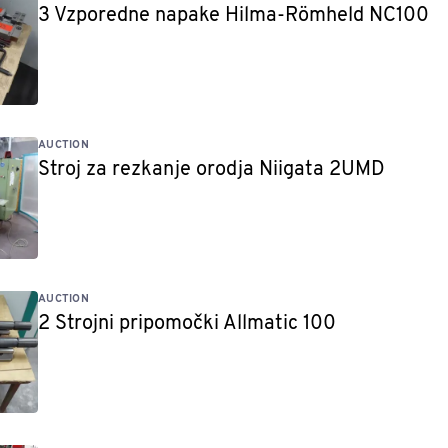
3 Vzporedne napake Hilma-Römheld NC100
AUCTION
Stroj za rezkanje orodja Niigata 2UMD
AUCTION
2 Strojni pripomočki Allmatic 100