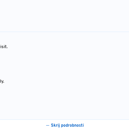
sit.
ly.
Skrij podrobnosti