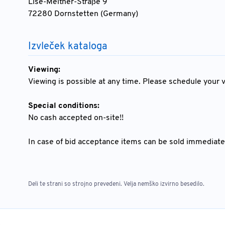
Lise-Meitner-Straße 9
72280 Dornstetten (Germany)
Izvleček kataloga
Viewing:
Viewing is possible at any time. Please schedule your vi
Special conditions:
No cash accepted on-site!!
In case of bid acceptance items can be sold immediate
Deli te strani so strojno prevedeni. Velja nemško izvirno besedilo.