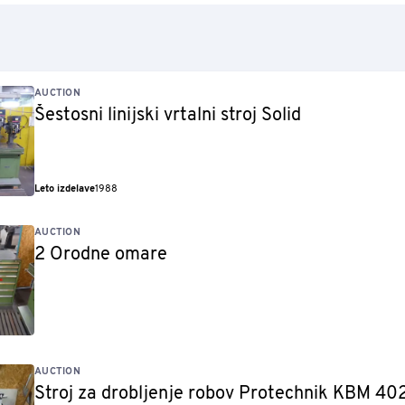
AUCTION
Šestosni linijski vrtalni stroj Solid
Leto izdelave
1988
AUCTION
2 Orodne omare
AUCTION
Stroj za drobljenje robov Protechnik KBM 40