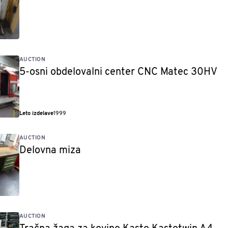
AUCTION
5-osni obdelovalni center CNC Matec 30HV
Leto izdelave
1999
AUCTION
Delovna miza
AUCTION