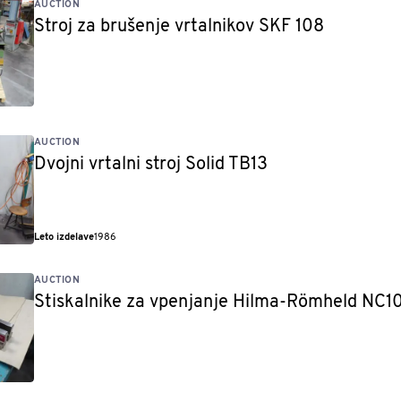
AUCTION
Stroj za brušenje vrtalnikov SKF 108
AUCTION
Dvojni vrtalni stroj Solid TB13
Leto izdelave
1986
AUCTION
Stiskalnike za vpenjanje Hilma-Römheld NC1