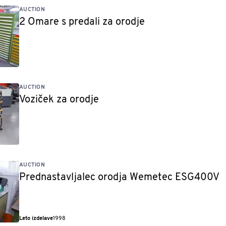
AUCTION
2 Omare s predali za orodje
AUCTION
Voziček za orodje
AUCTION
Prednastavljalec orodja Wemetec ESG400V
Leto izdelave
1998