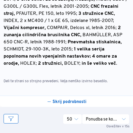
G300L / G300L Flex, letnik 2001-2005;
CNC frezalni
stroj,
PFAUTER, PE 150, leto 1995;
3 stružnice CNC,
INDEX, 2 x MC400 / 1 x GE 65, izdelane 1985-2007;
Vijačni kompresor,
COMPAIR, Delcos xl, letnik 2016;
2
zunanja cilindrična brusilnika CNC,
BAHMÜLLER, ASP
650 CNC-R, letnik 1988-1991;
Pnevmatska stiskalnica,
SCHMIDT, 29-100-3K, leto 2015;
1 velika serija
popolnoma novih vpenjalnih nastavkov; 4 omare za
orodje,
HOLEX;
2 stružnici,
BOLEY;
in še veliko več
.
Deli te strani so strojno prevedeni. Velja nemško izvirno besedilo.
Skrij podrobnosti
50
Ponudba se konča
Osvežitev v 15s