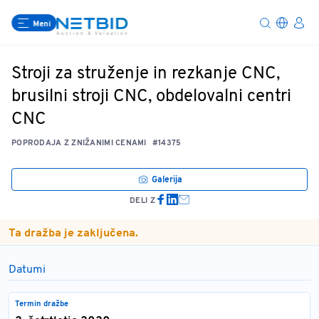
Meni
Stroji za struženje in rezkanje CNC,
brusilni stroji CNC, obdelovalni centri
CNC
POPRODAJA Z ZNIŽANIMI CENAMI
#14375
Galerija
DELI Z
Ta dražba je zaključena.
Datumi
Termin dražbe