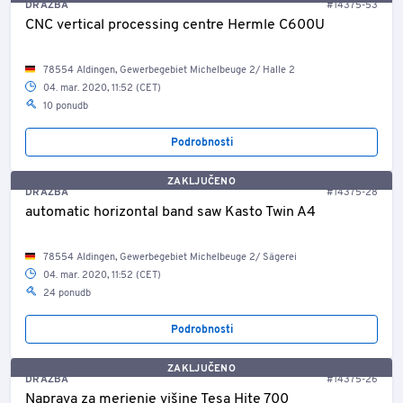
DRAŽBA
#14375-53
CNC vertical processing centre Hermle C600U
78554 Aldingen, Gewerbegebiet Michelbeuge 2/ Halle 2
04. mar. 2020, 11:52 (CET)
10 ponudb
Podrobnosti
ZAKLJUČENO
DRAŽBA
#14375-28
automatic horizontal band saw Kasto Twin A4
78554 Aldingen, Gewerbegebiet Michelbeuge 2/ Sägerei
04. mar. 2020, 11:52 (CET)
24 ponudb
Podrobnosti
ZAKLJUČENO
DRAŽBA
#14375-26
Naprava za merjenje višine Tesa Hite 700