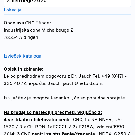
2. četrtletje 2020
Lokacija
Obdelava CNC Efinger
Industrijska cona Michelbeuge 2
78554 Aldingen
Izvleček kataloga
Obisk in zbiranje:
Le po predhodnem dogovoru z Dr. Jauch Tel. +49 (0)171 -
325 40 72, e-pošta: Jauch:
jauch@netbid.com
.
Izključitev je mogoča kadar koli, če so ponudbe sprejete.
Na prodaj so naslednji predmeti, vključno z:
4 vertikalni obdelovalni centri CNC,
1 x SPINNER, U5-
1520 / 3 x CHIRON, 1x F222L / 2x F218W, izdelani 1990-
2014;
3 CNC centri za struženje/frezanje,
INDEX, G250 /