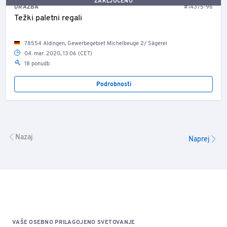
ZAKLJUČENO
DRAŽBA
#14375-96
Težki paletni regali
78554 Aldingen, Gewerbegebiet Michelbeuge 2/ Sägerei
04. mar. 2020, 13:06 (CET)
18 ponudb
Podrobnosti
Nazaj
Naprej
VAŠE OSEBNO PRILAGOJENO SVETOVANJE