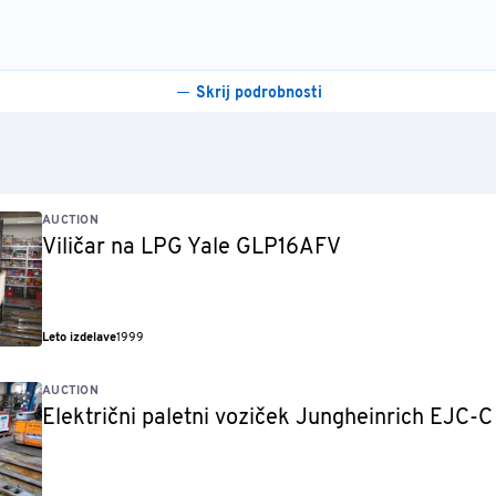
Skrij podrobnosti
AUCTION
Viličar na LPG Yale GLP16AFV
Leto izdelave
1999
AUCTION
Električni paletni voziček Jungheinrich EJC-C