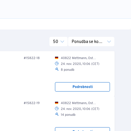
50
Ponudba se konča
#15822-18
40822 Mettmann, Ost Str. 17-21/ EG/ Lagerhalle
24. nov. 2020, 10:06 (CET)
8 ponudb
Podrobnosti
#15822-19
40822 Mettmann, Ost Str. 17-21/ EG/ Lagerhalle
24. nov. 2020, 10:06 (CET)
14 ponudb