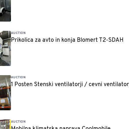
AUCTION
Prikolica za avto in konja Blomert T2-SDAH
AUCTION
1 Posten Stenski ventilatorji / cevni ventilatorj
AUCTION