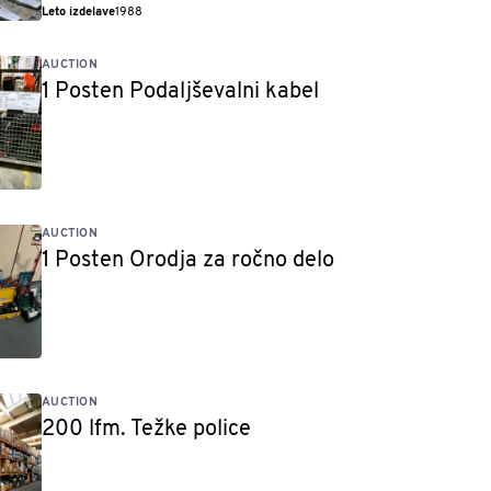
Leto izdelave
1988
AUCTION
1 Posten Podaljševalni kabel
AUCTION
1 Posten Orodja za ročno delo
AUCTION
200 lfm. Težke police