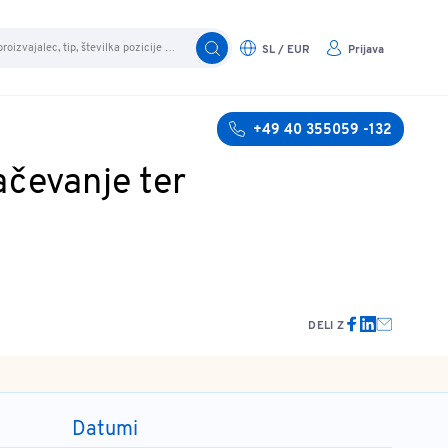
SL / EUR
Prijava
+49 40 355059 -132
ačevanje ter
DELI Z
Datumi