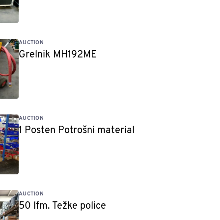
AUCTION
Grelnik MH192ME
AUCTION
1 Posten Potrošni material
AUCTION
50 lfm. Težke police