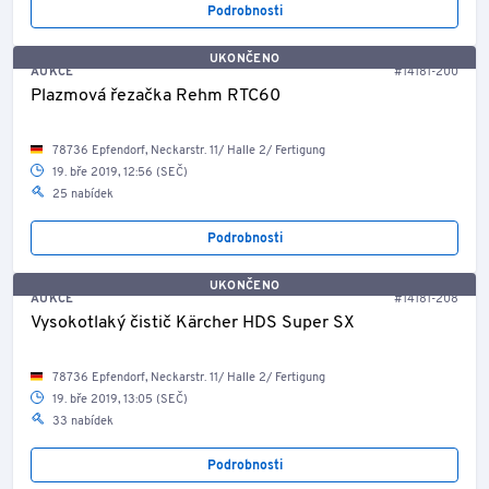
Podrobnosti
UKONČENO
AUKCE
#14181-200
Plazmová řezačka Rehm RTC60
78736 Epfendorf, Neckarstr. 11/ Halle 2/ Fertigung
19. bře 2019, 12:56 (SEČ)
25 nabídek
Podrobnosti
UKONČENO
AUKCE
#14181-208
Vysokotlaký čistič Kärcher HDS Super SX
78736 Epfendorf, Neckarstr. 11/ Halle 2/ Fertigung
19. bře 2019, 13:05 (SEČ)
33 nabídek
Podrobnosti