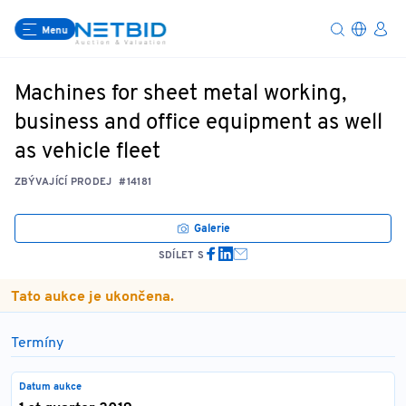
Menu
Machines for sheet metal working,
business and office equipment as well
as vehicle fleet
ZBÝVAJÍCÍ PRODEJ
#14181
Galerie
SDÍLET S
Tato aukce je ukončena.
Termíny
Datum aukce