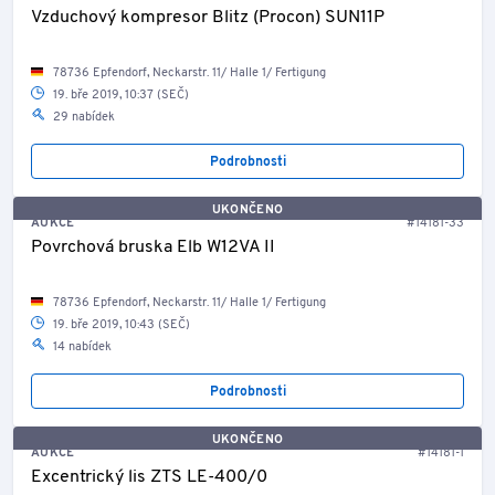
Vzduchový kompresor Blitz (Procon) SUN11P
78736 Epfendorf, Neckarstr. 11/ Halle 1/ Fertigung
19. bře 2019, 10:37 (SEČ)
29 nabídek
Podrobnosti
UKONČENO
AUKCE
#14181-33
Povrchová bruska Elb W12VA II
78736 Epfendorf, Neckarstr. 11/ Halle 1/ Fertigung
19. bře 2019, 10:43 (SEČ)
14 nabídek
Podrobnosti
UKONČENO
AUKCE
#14181-1
Excentrický lis ZTS LE-400/0