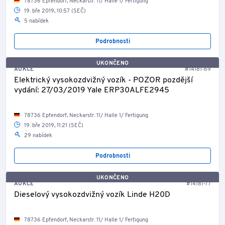
78736 Epfendorf, Neckarstr. 11/ Halle 1/ Fertigung
19. bře 2019, 10:57 (SEČ)
5 nabídek
Podrobnosti
UKONČENO
AUKCE
#14181-69
Elektrický vysokozdvižný vozík - POZOR pozdější
vydání: 27/03/2019 Yale ERP30ALFE2945
78736 Epfendorf, Neckarstr. 11/ Halle 1/ Fertigung
19. bře 2019, 11:21 (SEČ)
29 nabídek
Podrobnosti
UKONČENO
AUKCE
#14181-77
Dieselový vysokozdvižný vozík Linde H20D
78736 Epfendorf, Neckarstr. 11/ Halle 1/ Fertigung