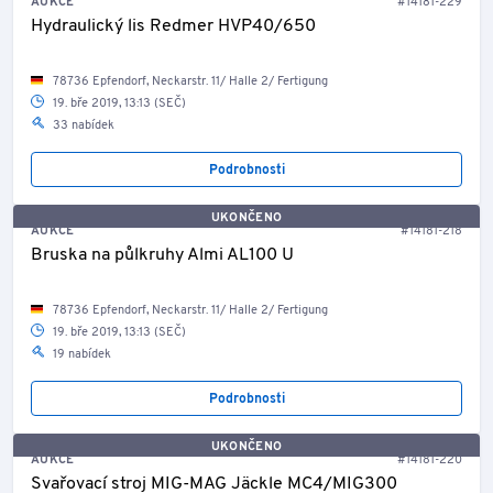
AUKCE
#14181-229
Hydraulický lis Redmer HVP40/650
78736 Epfendorf, Neckarstr. 11/ Halle 2/ Fertigung
19. bře 2019, 13:13 (SEČ)
33 nabídek
Podrobnosti
UKONČENO
AUKCE
#14181-218
Bruska na půlkruhy Almi AL100 U
78736 Epfendorf, Neckarstr. 11/ Halle 2/ Fertigung
19. bře 2019, 13:13 (SEČ)
19 nabídek
Podrobnosti
UKONČENO
AUKCE
#14181-220
Svařovací stroj MIG-MAG Jäckle MC4/MIG300