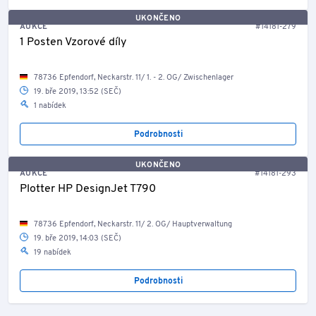
UKONČENO
AUKCE
#14181-279
1 Posten Vzorové díly
78736 Epfendorf, Neckarstr. 11/ 1. - 2. OG/ Zwischenlager
19. bře 2019, 13:52 (SEČ)
1 nabídek
Podrobnosti
UKONČENO
AUKCE
#14181-293
Plotter HP DesignJet T790
78736 Epfendorf, Neckarstr. 11/ 2. OG/ Hauptverwaltung
19. bře 2019, 14:03 (SEČ)
19 nabídek
Podrobnosti