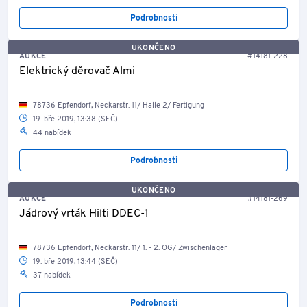
Podrobnosti
UKONČENO
AUKCE
#14181-228
Elektrický děrovač Almi
78736 Epfendorf, Neckarstr. 11/ Halle 2/ Fertigung
19. bře 2019, 13:38 (SEČ)
44 nabídek
Podrobnosti
UKONČENO
AUKCE
#14181-269
Jádrový vrták Hilti DDEC-1
78736 Epfendorf, Neckarstr. 11/ 1. - 2. OG/ Zwischenlager
19. bře 2019, 13:44 (SEČ)
37 nabídek
Podrobnosti