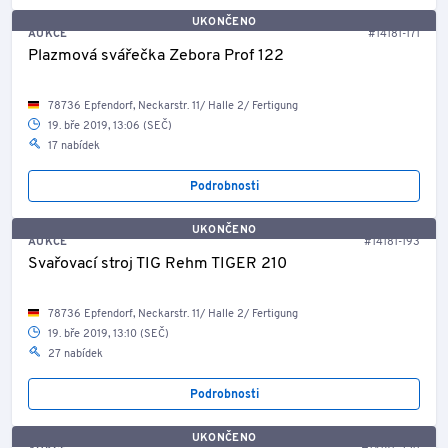
UKONČENO
AUKCE
#14181-171
Plazmová svářečka Zebora Prof 122
78736 Epfendorf, Neckarstr. 11/ Halle 2/ Fertigung
19. bře 2019, 13:06 (SEČ)
17 nabídek
Podrobnosti
UKONČENO
AUKCE
#14181-193
Svařovací stroj TIG Rehm TIGER 210
78736 Epfendorf, Neckarstr. 11/ Halle 2/ Fertigung
19. bře 2019, 13:10 (SEČ)
27 nabídek
Podrobnosti
UKONČENO