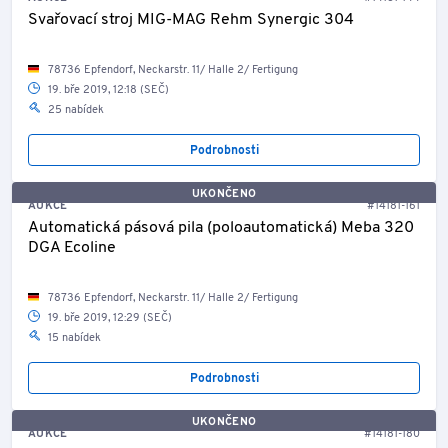
Svařovací stroj MIG-MAG Rehm Synergic 304
78736 Epfendorf, Neckarstr. 11/ Halle 2/ Fertigung
19. bře 2019, 12:18 (SEČ)
25 nabídek
Podrobnosti
UKONČENO
AUKCE
#14181-161
Automatická pásová pila (poloautomatická) Meba 320
DGA Ecoline
78736 Epfendorf, Neckarstr. 11/ Halle 2/ Fertigung
19. bře 2019, 12:29 (SEČ)
15 nabídek
Podrobnosti
UKONČENO
AUKCE
#14181-180