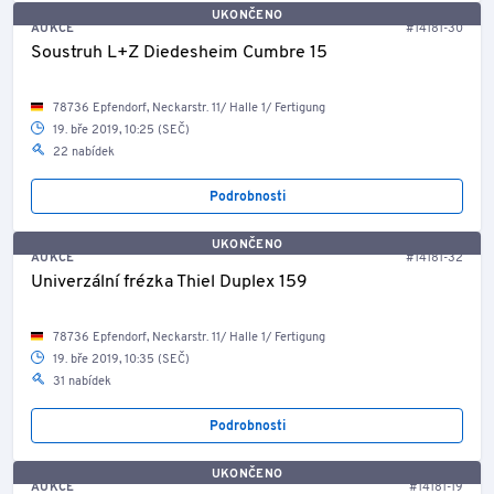
UKONČENO
AUKCE
#14181-30
Soustruh L+Z Diedesheim Cumbre 15
78736 Epfendorf, Neckarstr. 11/ Halle 1/ Fertigung
19. bře 2019, 10:25 (SEČ)
22 nabídek
Podrobnosti
UKONČENO
AUKCE
#14181-32
Univerzální frézka Thiel Duplex 159
78736 Epfendorf, Neckarstr. 11/ Halle 1/ Fertigung
19. bře 2019, 10:35 (SEČ)
31 nabídek
Podrobnosti
UKONČENO
AUKCE
#14181-19