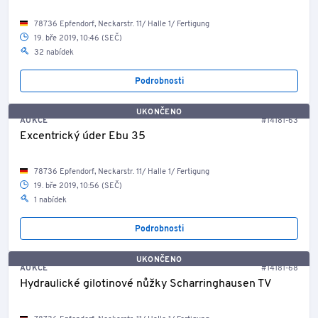
78736 Epfendorf, Neckarstr. 11/ Halle 1/ Fertigung
19. bře 2019, 10:46 (SEČ)
32 nabídek
Podrobnosti
UKONČENO
AUKCE
#14181-63
Excentrický úder Ebu 35
78736 Epfendorf, Neckarstr. 11/ Halle 1/ Fertigung
19. bře 2019, 10:56 (SEČ)
1 nabídek
Podrobnosti
UKONČENO
AUKCE
#14181-68
Hydraulické gilotinové nůžky Scharringhausen TV