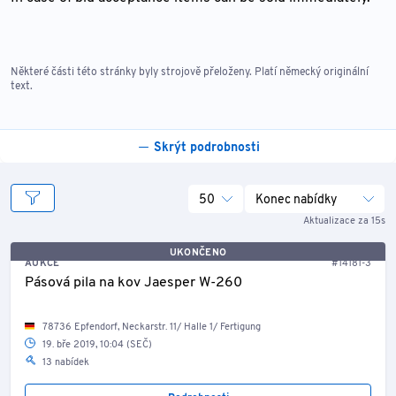
Některé části této stránky byly strojově přeloženy. Platí německý originální
text.
Skrýt podrobnosti
50
Konec nabídky
Aktualizace za 15s
UKONČENO
AUKCE
#14181-3
Pásová pila na kov Jaesper W-260
78736 Epfendorf, Neckarstr. 11/ Halle 1/ Fertigung
19. bře 2019, 10:04 (SEČ)
13 nabídek