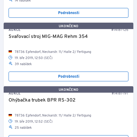
14 nabídek
Podrobnosti
UKONČENO
AUKCE
#14181-126
Svařovací stroj MIG-MAG Rehm 354
78736 Epfendorf, Neckarstr. 11/ Halle 2/ Fertigung
19. bře 2019, 12:50 (SEČ)
39 nabídek
Podrobnosti
UKONČENO
AUKCE
#14181-197
Ohýbačka trubek BPR RS-302
78736 Epfendorf, Neckarstr. 11/ Halle 2/ Fertigung
19. bře 2019, 12:52 (SEČ)
25 nabídek