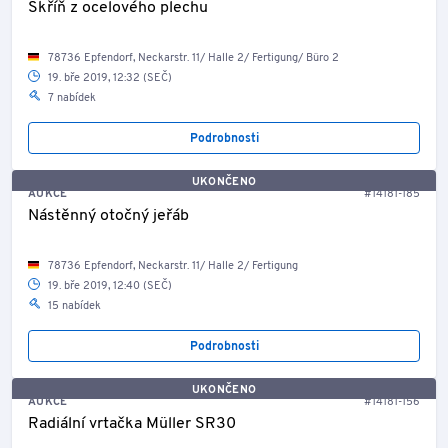
Skříň z ocelového plechu
78736 Epfendorf, Neckarstr. 11/ Halle 2/ Fertigung/ Büro 2
19. bře 2019, 12:32 (SEČ)
7 nabídek
Podrobnosti
UKONČENO
AUKCE
#14181-185
Nástěnný otočný jeřáb
78736 Epfendorf, Neckarstr. 11/ Halle 2/ Fertigung
19. bře 2019, 12:40 (SEČ)
15 nabídek
Podrobnosti
UKONČENO
AUKCE
#14181-156
Radiální vrtačka Müller SR30