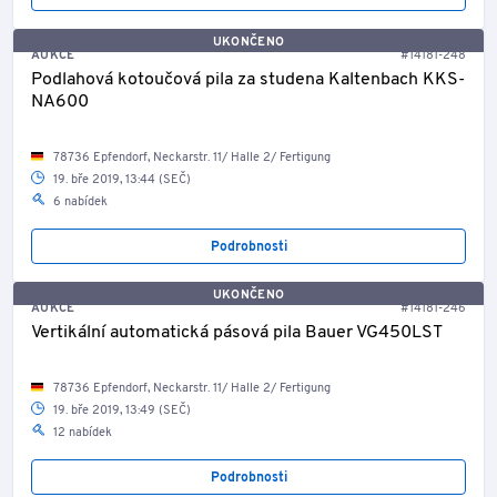
UKONČENO
AUKCE
#14181-248
Podlahová kotoučová pila za studena Kaltenbach KKS-
NA600
78736 Epfendorf, Neckarstr. 11/ Halle 2/ Fertigung
19. bře 2019, 13:44 (SEČ)
6 nabídek
Podrobnosti
UKONČENO
AUKCE
#14181-246
Vertikální automatická pásová pila Bauer VG450LST
78736 Epfendorf, Neckarstr. 11/ Halle 2/ Fertigung
19. bře 2019, 13:49 (SEČ)
12 nabídek
Podrobnosti