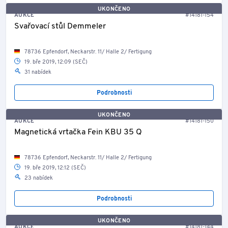
UKONČENO
AUKCE
#14181-154
Svařovací stůl Demmeler
78736 Epfendorf, Neckarstr. 11/ Halle 2/ Fertigung
19. bře 2019, 12:09 (SEČ)
31 nabídek
Podrobnosti
UKONČENO
AUKCE
#14181-150
Magnetická vrtačka Fein KBU 35 Q
78736 Epfendorf, Neckarstr. 11/ Halle 2/ Fertigung
19. bře 2019, 12:12 (SEČ)
23 nabídek
Podrobnosti
UKONČENO
AUKCE
#14181-144