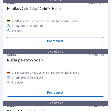
UKONČENO
AUKCE
#14902-137
Hliníkový skládací žebřík Hailo
21641 Apensen, Neukloster Str. 50/ Werkstatt/ Empore
01. srp 2019, 9:03 (SELČ)
1 nabídek
Podrobnosti
UKONČENO
AUKCE
#14902-138
Ruční paletový vozík
21641 Apensen, Neukloster Str. 50/ Werkstatt/ Empore
01. srp 2019, 9:03 (SELČ)
1 nabídek
Podrobnosti
UKONČENO
AUKCE
#14902-139