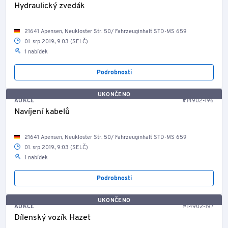
Hydraulický zvedák
21641 Apensen, Neukloster Str. 50/ Fahrzeuginhalt STD-MS 659
01. srp 2019, 9:03 (SELČ)
1 nabídek
Podrobnosti
UKONČENO
AUKCE
#14902-196
Navíjení kabelů
21641 Apensen, Neukloster Str. 50/ Fahrzeuginhalt STD-MS 659
01. srp 2019, 9:03 (SELČ)
1 nabídek
Podrobnosti
UKONČENO
AUKCE
#14902-197
Dílenský vozík Hazet