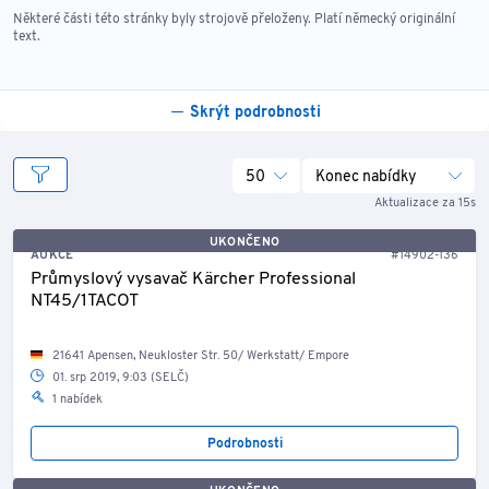
Některé části této stránky byly strojově přeloženy. Platí německý originální
text.
Skrýt podrobnosti
50
Konec nabídky
Aktualizace za 15s
UKONČENO
AUKCE
#14902-136
Průmyslový vysavač Kärcher Professional
NT45/1TACOT
21641 Apensen, Neukloster Str. 50/ Werkstatt/ Empore
01. srp 2019, 9:03 (SELČ)
1 nabídek
Podrobnosti