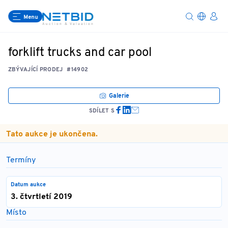
Menu
forklift trucks and car pool
ZBÝVAJÍCÍ PRODEJ
#14902
Galerie
SDÍLET S
Tato aukce je ukončena.
Termíny
Datum aukce
3. čtvrtletí 2019
Místo