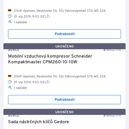
21641 Apensen, Neukloster Str. 50/ Fahrzeuginhalt STD-MS 328
01. srp 2019, 9:03 (SELČ)
1 nabídek
Podrobnosti
UKONČENO
AUKCE
#14902-178
Mobilní vzduchový kompresor Schneider
Kompaktmaster CPM260-10-10W
21641 Apensen, Neukloster Str. 50/ Fahrzeuginhalt STD-MS 328
01. srp 2019, 9:03 (SELČ)
1 nabídek
Podrobnosti
UKONČENO
AUKCE
#14902-179
Sada nástrčných klíčů Gedore