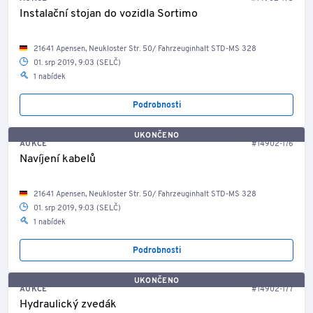
Instalační stojan do vozidla Sortimo
21641 Apensen, Neukloster Str. 50/ Fahrzeuginhalt STD-MS 328
01. srp 2019, 9:03 (SELČ)
1 nabídek
Podrobnosti
UKONČENO
AUKCE
#14902-176
Navíjení kabelů
21641 Apensen, Neukloster Str. 50/ Fahrzeuginhalt STD-MS 328
01. srp 2019, 9:03 (SELČ)
1 nabídek
Podrobnosti
UKONČENO
AUKCE
#14902-177
Hydraulický zvedák