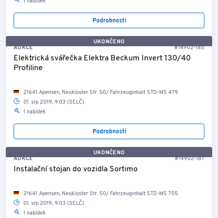
1 nabídek
Podrobnosti
UKONČENO
AUKCE
#14902-185
Elektrická svářečka Elektra Beckum Invert 130/40
Profiline
21641 Apensen, Neukloster Str. 50/ Fahrzeuginhalt STD-MS 479
01. srp 2019, 9:03 (SELČ)
1 nabídek
Podrobnosti
UKONČENO
AUKCE
#14902-187
Instalační stojan do vozidla Sortimo
21641 Apensen, Neukloster Str. 50/ Fahrzeuginhalt STD-MS 705
01. srp 2019, 9:03 (SELČ)
1 nabídek